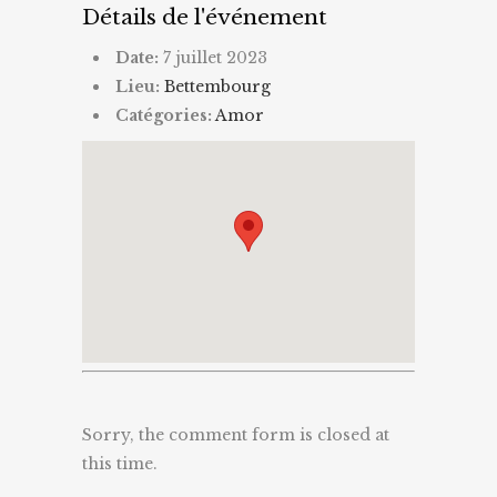
Détails de l'événement
Date:
7 juillet 2023
Lieu:
Bettembourg
Catégories:
Amor
Sorry, the comment form is closed at
this time.