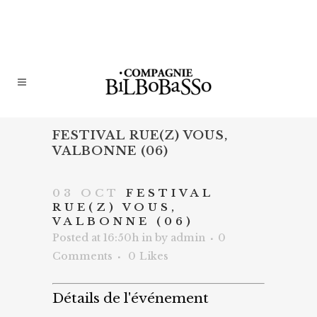
FESTIVAL RUE(Z) VOUS,
VALBONNE (06)
03 OCT
FESTIVAL
RUE(Z) VOUS,
VALBONNE (06)
Posted at 16:50h
in
by
admin
0
Comments
0
Likes
Détails de l'événement