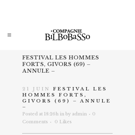
FESTIVAL LES HOMMES
FORTS, GIVORS (69) –
ANNULE –
21 JUIN
FESTIVAL LES
HOMMES FORTS,
GIVORS (69) – ANNULE
–
Posted at 18:26h
in
by
admin
0
Comments
0
Likes