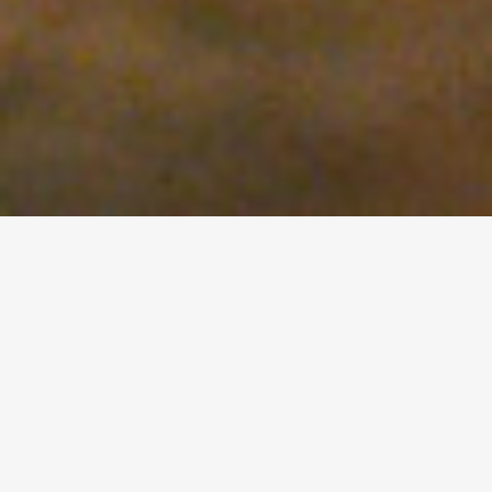
FR
Dans une salle de bal déserte au sol
jonché de sable et de poussière, trois
musiciens interprètent des airs
d’autrefois. Alfonsina, elle, se rend à un